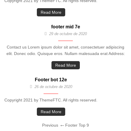
Copyright 2021 by ThemeFTC. All rights reserved.
Read More
footer mid 7e
29 de octubre de 2020
Contact us Lorem ipsum dolor sit amet, consectetuer adipiscing
elit. Donec odio. Quisque eros. Nullam malesuada erat Address:
Read More
Footer bot 12e
26 de octubre de 2020
Copyright 2021 by ThemeFTC. All rights reserved.
Read More
Navegación
Previous
Previous
Footer Top 9
Post