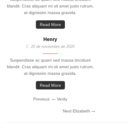
blandit. Cras aliquam mi sit amet justo rutrum,
at dignissim massa gravida.
Read More
Henry
20 de noviembre de 2020
Suspendisse ac quam sed massa tincidunt
blandit. Cras aliquam mi sit amet justo rutrum,
at dignissim massa gravida.
Read More
Navegación
Previous
Previous
Verity
de
Post
Next
Next
Elizabeth
entradas
Post